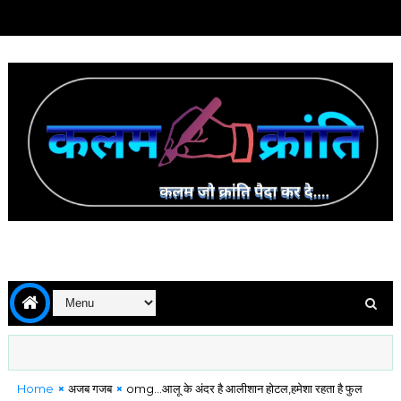
Home
अजब गजब
omg...आलू के अंदर है आलीशान होटल,हमेशा रहता है फुल