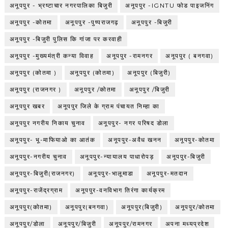
अनूपपुर - भ्रष्टाचार नगरपालिका बिजुरी
अनूपपुर -IGNTU फोड पाइजनिंग
अनूपपुर -कोतमा
अनूपपुर -पुष्पराजगढ़
अनूपपुर -बिजुरी
अनूपपुर -बिजुरी पुलिस कि गांजा पर करवाही
अनूपपुर -मुख्यमंत्री कन्या विवाह
अनूपपुर -रामनगर
अनूपपुर ( बनगवा)
अनूपपुर (कोतमा )
अनूपपुर (कोतमा)
अनूपपुर (बिजुरी)
अनूपपुर (राजनगर )
अनूपपुर /कोतमा
अनूपपुर /बिजुरी
अनूपपुर खबर
अनूपपुर जिले के ग्राम पंचायत निम्हा का
अनूपपुर नगरीय निकाय चुनाव
अनूपपुर- नगर परिषद डोला
अनूपपुर- भू-माफियाओ का आतंक
अनूपपुर-अवैध खनन
अनूपपुर-कोतमा
अनूपपुर-नगरीय चुनाव
अनूपपुर-न्यायालय पाधारोपड़
अनूपपुर-बिजुरी
अनूपपुर-बिजुरी(राजनगर)
अनूपपुर-भालूमाडा
अनूपपुर-मतदान
अनूपपुर-राजेंद्रग्राम
अनूपपुर-वनविभाग तिरंगा कार्यक्रम
अनूपपुर(कोतमा)
अनूपपुर(बनगवा)
अनूपपुर(बिजुरी)
अनूपपुर/कोतमा
अनूपपुर/डोला
अनूपपुर/बिजुरी
अनूपपुर/रामनगर
अपना मध्यप्रदेश