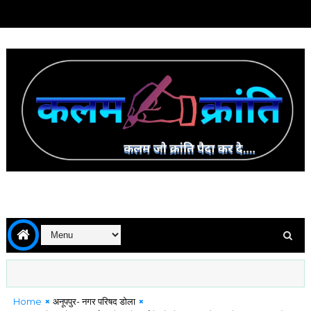
Home
अनूपपुर- नगर परिषद डोला