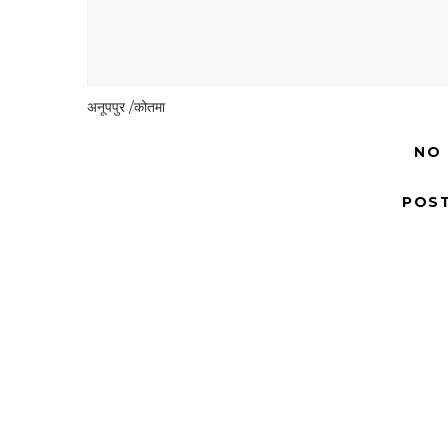
अनूपपुर /कोतमा
NO
POS