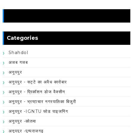
News
Categories
Shahdol
अजब गजब
अनूपपुर
अनूपपुर - सट्टे का अवैध कारोबार
अनूपपुर - प्रिकॉशन डोज वैक्सीन
अनूपपुर - भ्रष्टाचार नगरपालिका बिजुरी
अनूपपुर -IGNTU फोड पाइजनिंग
अनूपपुर -कोतमा
अनूपपुर -पुष्पराजगढ़