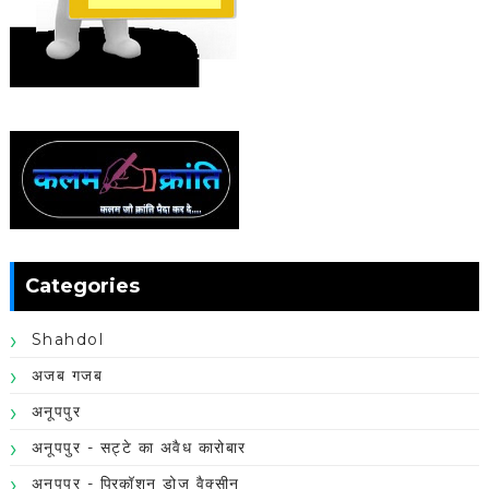
Categories
Shahdol
अजब गजब
अनूपपुर
अनूपपुर - सट्टे का अवैध कारोबार
अनूपपुर - प्रिकॉशन डोज वैक्सीन