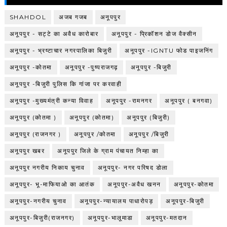
SHAHDOL
अजब गजब
अनूपपुर
अनूपपुर - सट्टे का अवैध कारोबार
अनूपपुर - प्रिकॉशन डोज वैक्सीन
अनूपपुर - भ्रष्टाचार नगरपालिका बिजुरी
अनूपपुर -IGNTU फोड पाइजनिंग
अनूपपुर -कोतमा
अनूपपुर -पुष्पराजगढ़
अनूपपुर -बिजुरी
अनूपपुर -बिजुरी पुलिस कि गांजा पर करवाही
अनूपपुर -मुख्यमंत्री कन्या विवाह
अनूपपुर -रामनगर
अनूपपुर ( बनगवा)
अनूपपुर (कोतमा )
अनूपपुर (कोतमा)
अनूपपुर (बिजुरी)
अनूपपुर (राजनगर )
अनूपपुर /कोतमा
अनूपपुर /बिजुरी
अनूपपुर खबर
अनूपपुर जिले के ग्राम पंचायत निम्हा का
अनूपपुर नगरीय निकाय चुनाव
अनूपपुर- नगर परिषद डोला
अनूपपुर- भू-माफियाओ का आतंक
अनूपपुर-अवैध खनन
अनूपपुर-कोतमा
अनूपपुर-नगरीय चुनाव
अनूपपुर-न्यायालय पाधारोपड़
अनूपपुर-बिजुरी
अनूपपुर-बिजुरी(राजनगर)
अनूपपुर-भालूमाडा
अनूपपुर-मतदान