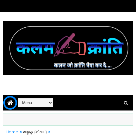
Home
अनूपपुर (कोतमा )