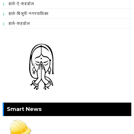
हाले-ऐ-शहडोल
हाले-बिजुरी-नगरपालिका
हाले-शहडोल
Smart News