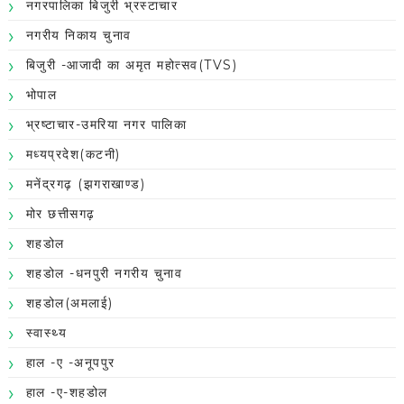
नगरपालिका बिजुरी भ्रस्टाचार
नगरीय निकाय चुनाव
बिजुरी -आजादी का अमृत महोत्सव(TVS)
भोपाल
भ्रष्टाचार-उमरिया नगर पालिका
मध्यप्रदेश(कटनी)
मनेंद्रगढ़ (झगराखाण्ड)
मोर छत्तीसगढ़
शहडोल
शहडोल -धनपुरी नगरीय चुनाव
शहडोल(अमलाई)
स्वास्थ्य
हाल -ए -अनूपपुर
हाल -ए-शहडोल