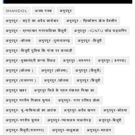
SHAHDOL
अजब गजब
अनूपपुर
अनूपपुर - सट्टे का अवैध कारोबार
अनूपपुर - प्रिकॉशन डोज वैक्सीन
अनूपपुर - भ्रष्टाचार नगरपालिका बिजुरी
अनूपपुर -IGNTU फोड पाइजनिंग
अनूपपुर -कोतमा
अनूपपुर -पुष्पराजगढ़
अनूपपुर -बिजुरी
अनूपपुर -बिजुरी पुलिस कि गांजा पर करवाही
अनूपपुर -मुख्यमंत्री कन्या विवाह
अनूपपुर -रामनगर
अनूपपुर ( बनगवा)
अनूपपुर (कोतमा )
अनूपपुर (कोतमा)
अनूपपुर (बिजुरी)
अनूपपुर (राजनगर )
अनूपपुर /कोतमा
अनूपपुर /बिजुरी
अनूपपुर खबर
अनूपपुर जिले के ग्राम पंचायत निम्हा का
अनूपपुर नगरीय निकाय चुनाव
अनूपपुर- नगर परिषद डोला
अनूपपुर- भू-माफियाओ का आतंक
अनूपपुर-अवैध खनन
अनूपपुर-कोतमा
अनूपपुर-नगरीय चुनाव
अनूपपुर-न्यायालय पाधारोपड़
अनूपपुर-बिजुरी
अनूपपुर-बिजुरी(राजनगर)
अनूपपुर-भालूमाडा
अनूपपुर-मतदान