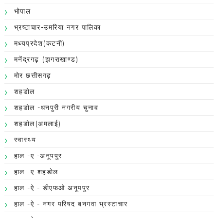
भोपाल
भ्रष्टाचार-उमरिया नगर पालिका
मध्यप्रदेश(कटनी)
मनेंद्रगढ़ (झगराखाण्ड)
मोर छत्तीसगढ़
शहडोल
शहडोल -धनपुरी नगरीय चुनाव
शहडोल(अमलाई)
स्वास्थ्य
हाल -ए -अनूपपुर
हाल -ए-शहडोल
हाल -ऐ - डीएफओ अनूपपुर
हाल -ऐ - नगर परिषद बनगवा भ्रस्टाचार