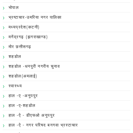
भोपाल
भ्रष्टाचार-उमरिया नगर पालिका
मध्यप्रदेश(कटनी)
मनेंद्रगढ़ (झगराखाण्ड)
मोर छत्तीसगढ़
शहडोल
शहडोल -धनपुरी नगरीय चुनाव
शहडोल(अमलाई)
स्वास्थ्य
हाल -ए -अनूपपुर
हाल -ए-शहडोल
हाल -ऐ - डीएफओ अनूपपुर
हाल -ऐ - नगर परिषद बनगवा भ्रस्टाचार