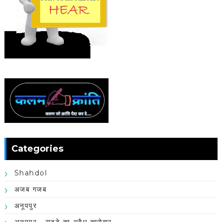
Categories
Shahdol
अजब गजब
अनूपपुर
अनूपपुर - सट्टे का अवैध कारोबार