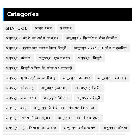
Categories
SHAHDOL
अजब गजब
अनूपपुर
अनूपपुर - सट्टे का अवैध कारोबार
अनूपपुर - प्रिकॉशन डोज वैक्सीन
अनूपपुर - भ्रष्टाचार नगरपालिका बिजुरी
अनूपपुर -IGNTU फोड पाइजनिंग
अनूपपुर -कोतमा
अनूपपुर -पुष्पराजगढ़
अनूपपुर -बिजुरी
अनूपपुर -बिजुरी पुलिस कि गांजा पर करवाही
अनूपपुर -मुख्यमंत्री कन्या विवाह
अनूपपुर -रामनगर
अनूपपुर ( बनगवा)
अनूपपुर (कोतमा )
अनूपपुर (कोतमा)
अनूपपुर (बिजुरी)
अनूपपुर (राजनगर )
अनूपपुर /कोतमा
अनूपपुर /बिजुरी
अनूपपुर खबर
अनूपपुर जिले के ग्राम पंचायत निम्हा का
अनूपपुर नगरीय निकाय चुनाव
अनूपपुर- नगर परिषद डोला
अनूपपुर- भू-माफियाओ का आतंक
अनूपपुर-अवैध खनन
अनूपपुर-कोतमा