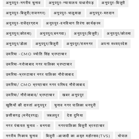
अनूपपुर-नगरीय चुनाव
अनूपपुर-न्यायालय पाधारोपड़
अनूपपुर-बिजुरी
अनूपपुर-बिजुरी(राजनगर)
अनूपपुर-भालूमाडा
अनूपपुर-मतदान
अनूपपुर-राजेंद्रग्राम
अनूपपुर-वनविभाग तिरंगा कार्यक्रम
अनूपपुर(कोतमा)
अनूपपुर(बनगवा)
अनूपपुर(बिजुरी)
अनूपपुर/कोतमा
अनूपपुर/डोला
अनूपपुर/बिजुरी
अनूपपुर/रामनगर
अपना मध्यप्रदेश
उमरिया -CMO ज्योति सिंह भ्रष्टाचार
उमरिया-नरोजाबाद नगर पालिका भ्रष्टाचार
उमरिया-भ्रस्टाचार नगर पालिका नौरोजाबाद
उमरिया/ CMO भ्रष्टाचार नगर परिषद नौरोजाबाद
उमरिया/ नौरोजाबाद/ भ्रष्टाचार
खबर अनूपपुर
खुशियों की दास्तां अनूपपुर
चुनाव नगर पालिका धनपुरी
छत्तीसगढ़ (मनेंद्रगढ़)
जबलपुर
देश दुनिया
नगर पंचायत चुनाव - बनगवा
नगरपालिका बिजुरी भ्रस्टाचार
नगरीय निकाय चुनाव
बिजुरी -आजादी का अमृत महोत्सव(TVS)
भोपाल