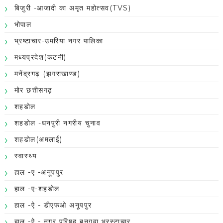
बिजुरी -आजादी का अमृत महोत्सव(TVS)
भोपाल
भ्रष्टाचार-उमरिया नगर पालिका
मध्यप्रदेश(कटनी)
मनेंद्रगढ़ (झगराखाण्ड)
मोर छत्तीसगढ़
शहडोल
शहडोल -धनपुरी नगरीय चुनाव
शहडोल(अमलाई)
स्वास्थ्य
हाल -ए -अनूपपुर
हाल -ए-शहडोल
हाल -ऐ - डीएफओ अनूपपुर
हाल -ऐ - नगर परिषद बनगवा भ्रस्टाचार