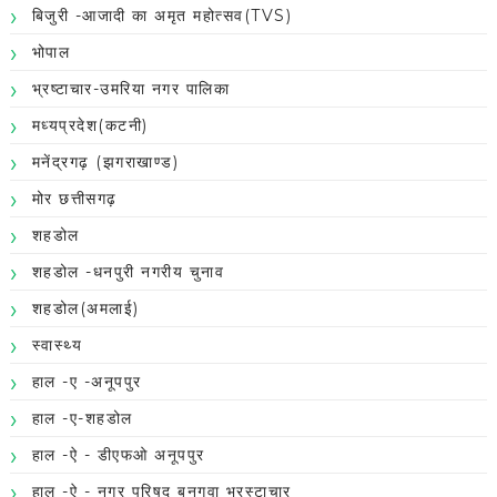
बिजुरी -आजादी का अमृत महोत्सव(TVS)
भोपाल
भ्रष्टाचार-उमरिया नगर पालिका
मध्यप्रदेश(कटनी)
मनेंद्रगढ़ (झगराखाण्ड)
मोर छत्तीसगढ़
शहडोल
शहडोल -धनपुरी नगरीय चुनाव
शहडोल(अमलाई)
स्वास्थ्य
हाल -ए -अनूपपुर
हाल -ए-शहडोल
हाल -ऐ - डीएफओ अनूपपुर
हाल -ऐ - नगर परिषद बनगवा भ्रस्टाचार