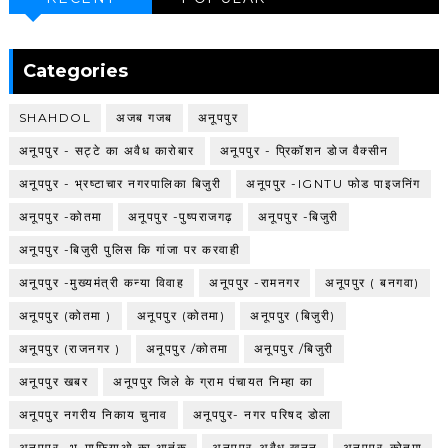
Categories
SHAHDOL
अजब गजब
अनूपपुर
अनूपपुर - सट्टे का अवैध कारोबार
अनूपपुर - प्रिकॉशन डोज वैक्सीन
अनूपपुर - भ्रष्टाचार नगरपालिका बिजुरी
अनूपपुर -IGNTU फोड पाइजनिंग
अनूपपुर -कोतमा
अनूपपुर -पुष्पराजगढ़
अनूपपुर -बिजुरी
अनूपपुर -बिजुरी पुलिस कि गांजा पर करवाही
अनूपपुर -मुख्यमंत्री कन्या विवाह
अनूपपुर -रामनगर
अनूपपुर ( बनगवा)
अनूपपुर (कोतमा )
अनूपपुर (कोतमा)
अनूपपुर (बिजुरी)
अनूपपुर (राजनगर )
अनूपपुर /कोतमा
अनूपपुर /बिजुरी
अनूपपुर खबर
अनूपपुर जिले के ग्राम पंचायत निम्हा का
अनूपपुर नगरीय निकाय चुनाव
अनूपपुर- नगर परिषद डोला
अनूपपुर- भू-माफियाओ का आतंक
अनूपपुर-अवैध खनन
अनूपपुर-कोतमा